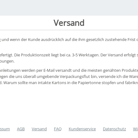
Versand
nd wenn der Kunde ausdrücklich auf die ihm gesetzlich zustehende Frist de
rtigt. Die Produktionszeit liegt bei ca. 3-5 Werktagen. Der Versand erfolgt 
ibungen.
-Anleitungen werden per E-Mail versandt und die meisten genähten Produk
egen die uns überall umgebende Verpackungsflut bin, versende ich die Waren 
nd. Warum sollte man intakte Kartons in die Papiertonne stopfen und fabri
essum
AGB
Versand
FAQ
Kundenservice
Datenschutz
Wi