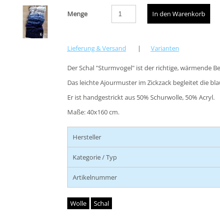
Menge
Lieferung & Versand
|
Varianten
Der Schal "Sturmvogel" ist der richtige, wärmende Be
Das leichte Ajourmuster im Zickzack begleitet die bla
Er ist handgestrickt aus 50% Schurwolle, 50% Acryl.
Maße: 40x160 cm.
Hersteller
Kategorie / Typ
Artikelnummer
Wolle
Schal